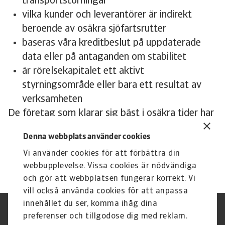
transportstörningar
vilka kunder och leverantörer är indirekt
beroende av osäkra sjöfartsrutter
baseras våra kreditbeslut på uppdaterade
data eller på antaganden om stabilitet
är rörelsekapitalet ett aktivt
styrningsområde eller bara ett resultat av
verksamheten
De företag som klarar sig bäst i osäkra tider har
sällan kunnat förutse allt, men de har ansträngt
Denna webbplats använder cookies
sig för att förstå sin exponering.
Vi använder cookies för att förbättra din
webbupplevelse. Vissa cookies är nödvändiga
och gör att webbplatsen fungerar korrekt. Vi
vill också använda cookies för att anpassa
innehållet du ser, komma ihåg dina
Integritetspolicy
Privacy Statement
preferenser och tillgodose dig med reklam.
Information om cookies
Phishing & Security