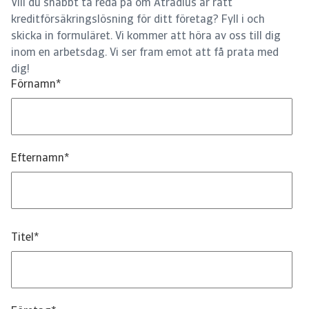
Vill du snabbt ta reda på om Atradius är rätt
kreditförsäkringslösning för ditt företag? Fyll i och
skicka in formuläret. Vi kommer att höra av oss till dig
inom en arbetsdag. Vi ser fram emot att få prata med
dig!
Förnamn
*
Efternamn
*
Titel
*