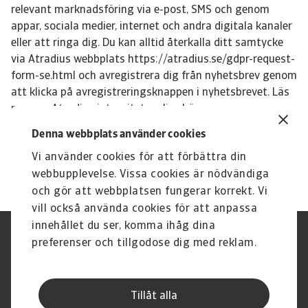
relevant marknadsföring via e-post, SMS och genom
appar, sociala medier, internet och andra digitala kanaler
eller att ringa dig. Du kan alltid återkalla ditt samtycke
via Atradius webbplats https://atradius.se/gdpr-request-
form-se.html och avregistrera dig från nyhetsbrev genom
att klicka på avregistreringsknappen i nyhetsbrevet. Läs
mer om Atradius integritetspolicy här:
https://atradius.se/privacy-statement.html
Denna webbplats använder cookies
Vi använder cookies för att förbättra din
webbupplevelse. Vissa cookies är nödvändiga
och gör att webbplatsen fungerar korrekt. Vi
vill också använda cookies för att anpassa
innehållet du ser, komma ihåg dina
Integritetspolicy
Privacy Statement
preferenser och tillgodose dig med reklam.
Information om cookies
Phishing & Security
Supplier Information
Disclaimer
Driftstatus
Dataskyddsförordningen
Tillåt alla
Whistleblowing
Karriär